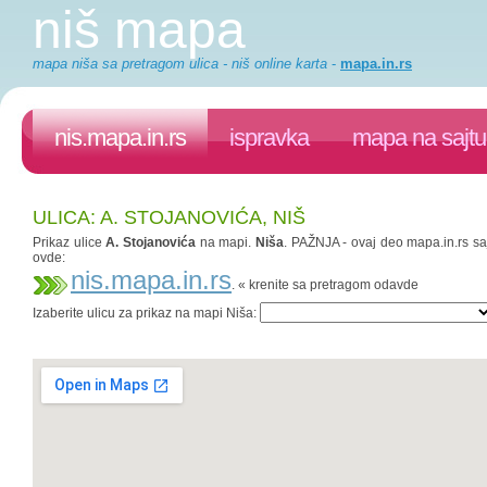
niš mapa
mapa niša sa pretragom ulica - niš online karta
-
mapa.in.rs
nis.mapa.in.rs
ispravka
mapa na sajtu
ULICA: A. STOJANOVIĆA, NIŠ
Prikaz ulice
A. Stojanovića
na mapi.
Niša
. PAŽNJA - ovaj deo mapa.in.rs saj
ovde:
nis.mapa.in.rs
. « krenite sa pretragom odavde
Izaberite ulicu za prikaz na mapi Niša: