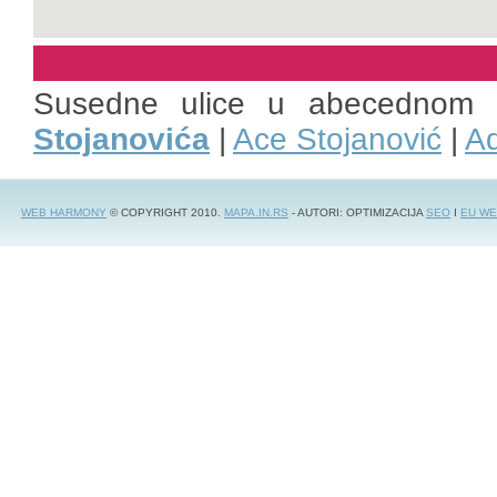
Susedne ulice u abecednom 
Stojanovića
|
Ace Stojanović
|
Ad
WEB HARMONY
© COPYRIGHT 2010.
MAPA.IN.RS
- AUTORI: OPTIMIZACIJA
SEO
I
EU WE