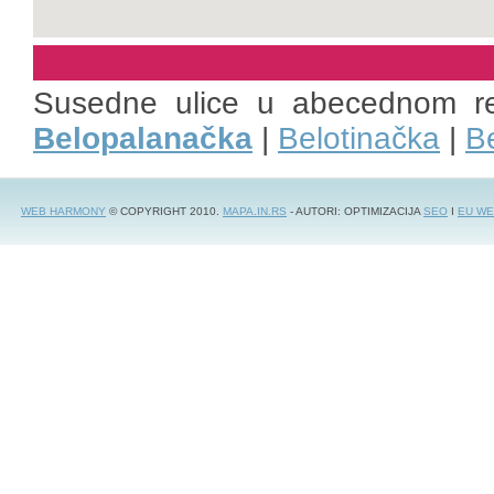
Susedne ulice u abecednom r
Belopalanačka
|
Belotinačka
|
B
WEB HARMONY
© COPYRIGHT 2010.
MAPA.IN.RS
- AUTORI: OPTIMIZACIJA
SEO
I
EU WE