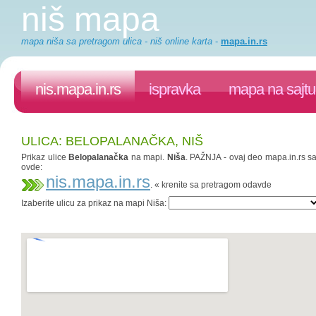
niš mapa
mapa niša sa pretragom ulica - niš online karta
-
mapa.in.rs
nis.mapa.in.rs
ispravka
mapa na sajtu
ULICA: BELOPALANAČKA, NIŠ
Prikaz ulice
Belopalanačka
na mapi.
Niša
. PAŽNJA - ovaj deo mapa.in.rs saj
ovde:
nis.mapa.in.rs
. « krenite sa pretragom odavde
Izaberite ulicu za prikaz na mapi Niša: