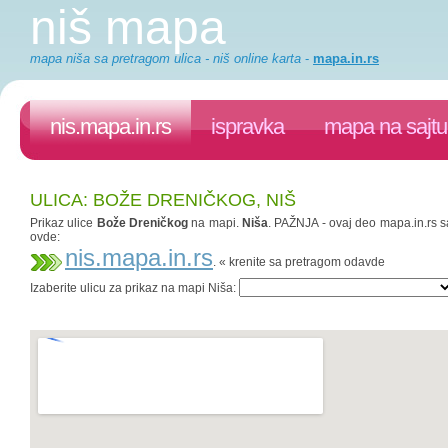
niš mapa
mapa niša sa pretragom ulica - niš online karta
-
mapa.in.rs
nis.mapa.in.rs
ispravka
mapa na sajtu
ULICA: BOŽE DRENIČKOG, NIŠ
Prikaz ulice
Bože Dreničkog
na mapi.
Niša
. PAŽNJA - ovaj deo mapa.in.rs sa
ovde:
nis.mapa.in.rs
. « krenite sa pretragom odavde
Izaberite ulicu za prikaz na mapi Niša: