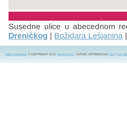
Susedne ulice u abecednom re
Dreničkog
|
Božidara Lešjanina
WEB HARMONY
© COPYRIGHT 2010.
MAPA.IN.RS
- AUTORI: OPTIMIZACIJA
SEO
I
EU WE