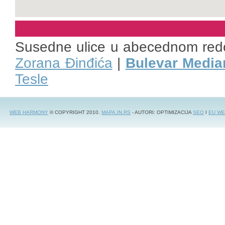
Susedne ulice u abecednom red
Zorana Đinđića
|
Bulevar Media
Tesle
WEB HARMONY
© COPYRIGHT 2010.
MAPA.IN.RS
- AUTORI: OPTIMIZACIJA
SEO
I
EU WE