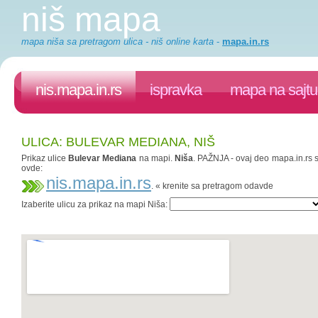
niš mapa
mapa niša sa pretragom ulica - niš online karta
-
mapa.in.rs
nis.mapa.in.rs
ispravka
mapa na sajtu
ULICA: BULEVAR MEDIANA, NIŠ
Prikaz ulice
Bulevar Mediana
na mapi.
Niša
. PAŽNJA - ovaj deo mapa.in.rs s
ovde:
nis.mapa.in.rs
. « krenite sa pretragom odavde
Izaberite ulicu za prikaz na mapi Niša: