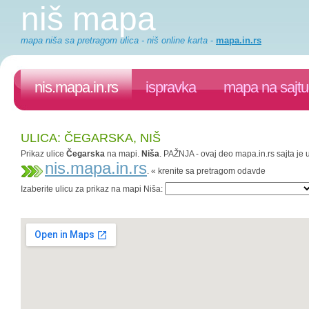
niš mapa
mapa niša sa pretragom ulica - niš online karta
-
mapa.in.rs
nis.mapa.in.rs
ispravka
mapa na sajtu
ULICA: ČEGARSKA, NIŠ
Prikaz ulice
Čegarska
na mapi.
Niša
. PAŽNJA - ovaj deo mapa.in.rs sajta je 
nis.mapa.in.rs
. « krenite sa pretragom odavde
Izaberite ulicu za prikaz na mapi Niša: