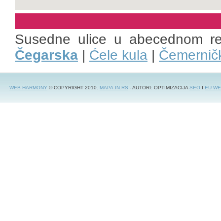
Susedne ulice u abecednom r
Čegarska
|
Ćele kula
|
Čemernič
WEB HARMONY
© COPYRIGHT 2010.
MAPA.IN.RS
- AUTORI: OPTIMIZACIJA
SEO
I
EU WE