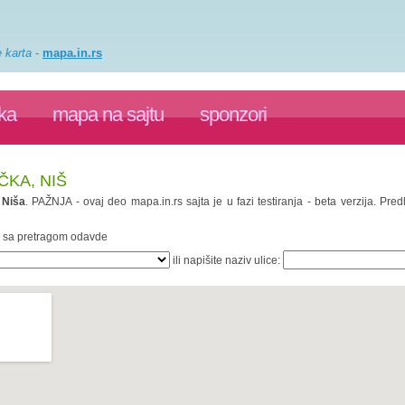
e karta
-
mapa.in.rs
ka
mapa na sajtu
sponzori
KA, NIŠ
.
Niša
. PAŽNJA - ovaj deo mapa.in.rs sajta je u fazi testiranja - beta verzija. P
te sa pretragom odavde
ili napišite naziv ulice: