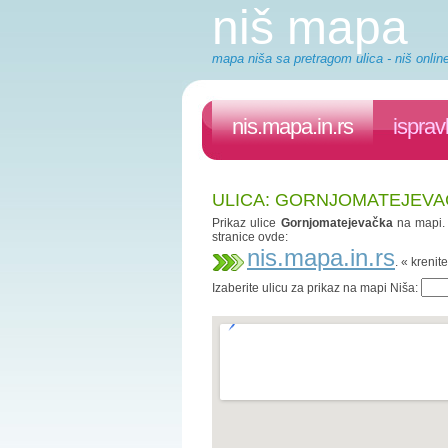
niš mapa
mapa niša sa pretragom ulica - niš onlin
nis.mapa.in.rs
isprav
ULICA: GORNJOMATEJEVAČ
Prikaz ulice
Gornjomatejevačka
na mapi
stranice ovde:
nis.mapa.in.rs
. « kreni
Izaberite ulicu za prikaz na mapi Niša: