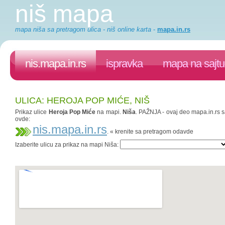
niš mapa
mapa niša sa pretragom ulica - niš online karta
-
mapa.in.rs
nis.mapa.in.rs
ispravka
mapa na sajtu
ULICA: HEROJA POP MIĆE, NIŠ
Prikaz ulice
Heroja Pop Miće
na mapi.
Niša
. PAŽNJA - ovaj deo mapa.in.rs sa
ovde:
nis.mapa.in.rs
. « krenite sa pretragom odavde
Izaberite ulicu za prikaz na mapi Niša: