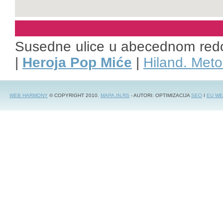
Susedne ulice u abecednom red
|
Heroja Pop Miće
|
Hiland. Met
WEB HARMONY
© COPYRIGHT 2010.
MAPA.IN.RS
- AUTORI: OPTIMIZACIJA
SEO
I
EU WE