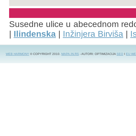
Susedne ulice u abecednom red
|
Ilindenska
|
Inžinjera Birviša
|
I
WEB HARMONY
© COPYRIGHT 2010.
MAPA.IN.RS
- AUTORI: OPTIMIZACIJA
SEO
I
EU WE