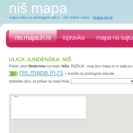
niš mapa
mapa niša sa pretragom ulica - niš online karta
-
mapa.in.rs
nis.mapa.in.rs
ispravka
mapa na sajtu
ULICA: ILINDENSKA, NIŠ
Prikaz ulice
Ilindenska
na mapi.
Niša
. PAŽNJA - ovaj deo mapa.in.rs sajta je 
nis.mapa.in.rs
. « krenite sa pretragom odavde
Izaberite ulicu za prikaz na mapi Niša: