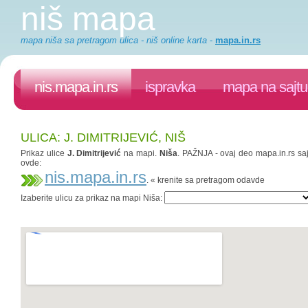
niš mapa
mapa niša sa pretragom ulica - niš online karta
-
mapa.in.rs
nis.mapa.in.rs
ispravka
mapa na sajtu
ULICA: J. DIMITRIJEVIĆ, NIŠ
Prikaz ulice
J. Dimitrijević
na mapi.
Niša
. PAŽNJA - ovaj deo mapa.in.rs saj
ovde:
nis.mapa.in.rs
. « krenite sa pretragom odavde
Izaberite ulicu za prikaz na mapi Niša: