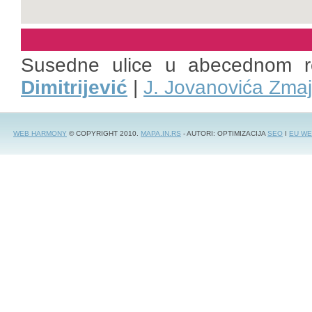
Susedne ulice u abecednom 
Dimitrijević
|
J. Jovanovića Zma
WEB HARMONY
© COPYRIGHT 2010.
MAPA.IN.RS
- AUTORI: OPTIMIZACIJA
SEO
I
EU WE