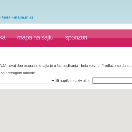
e karta
-
mapa.in.rs
ka
mapa na sajtu
sponzori
NJA - ovaj deo mapa.in.rs sajta je u fazi testiranja - beta verzija. Predlažemo da z
te sa pretragom odavde
ili napišite naziv ulice: