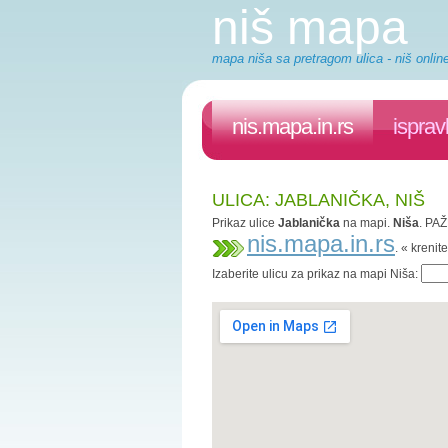
niš mapa
mapa niša sa pretragom ulica - niš onlin
nis.mapa.in.rs
isprav
ULICA: JABLANIČKA, NIŠ
Prikaz ulice
Jablanička
na mapi.
Niša
. PAŽ
nis.mapa.in.rs
. « kreni
Izaberite ulicu za prikaz na mapi Niša: