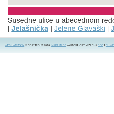
Susedne ulice u abecednom red
|
Jelašnička
|
Jelene Glavaški
|
WEB HARMONY
© COPYRIGHT 2010.
MAPA.IN.RS
- AUTORI: OPTIMIZACIJA
SEO
I
EU WE