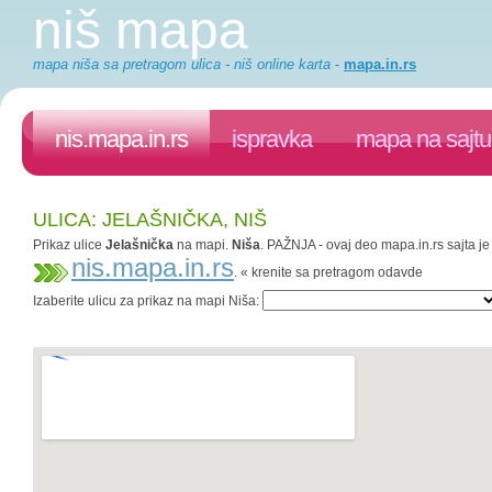
niš mapa
mapa niša sa pretragom ulica - niš online karta
-
mapa.in.rs
nis.mapa.in.rs
ispravka
mapa na sajtu
ULICA: JELAŠNIČKA, NIŠ
Prikaz ulice
Jelašnička
na mapi.
Niša
. PAŽNJA - ovaj deo mapa.in.rs sajta je
nis.mapa.in.rs
. « krenite sa pretragom odavde
Izaberite ulicu za prikaz na mapi Niša: