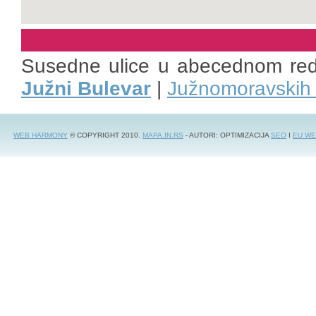
Susedne ulice u abecednom re
Južni Bulevar
|
Južnomoravskih 
WEB HARMONY
© COPYRIGHT 2010.
MAPA.IN.RS
- AUTORI: OPTIMIZACIJA
SEO
I
EU WE