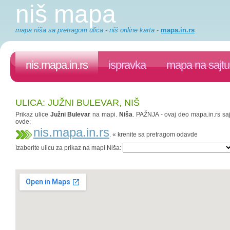
niš mapa
mapa niša sa pretragom ulica - niš online karta
-
mapa.in.rs
nis.mapa.in.rs
ispravka
mapa na sajtu
ULICA: JUŽNI BULEVAR, NIŠ
Prikaz ulice
Južni Bulevar
na mapi.
Niša
. PAŽNJA - ovaj deo mapa.in.rs saj
ovde:
nis.mapa.in.rs
. « krenite sa pretragom odavde
Izaberite ulicu za prikaz na mapi Niša: