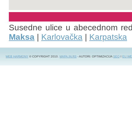
Susedne ulice u abecednom re
Maksa
|
Karlovačka
|
Karpatska
WEB HARMONY
© COPYRIGHT 2010.
MAPA.IN.RS
- AUTORI: OPTIMIZACIJA
SEO
I
EU WE