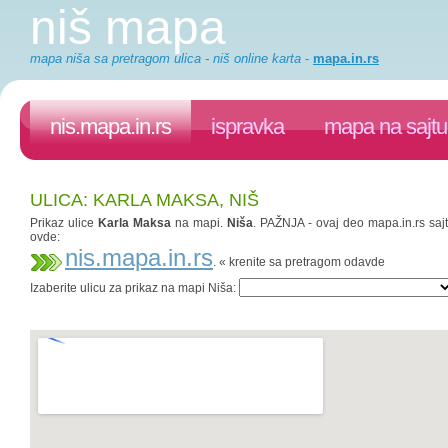
niš mapa
mapa niša sa pretragom ulica - niš online karta
-
mapa.in.rs
nis.mapa.in.rs
ispravka
mapa na sajtu
ULICA: KARLA MAKSA, NIŠ
Prikaz ulice
Karla Maksa
na mapi.
Niša
. PAŽNJA - ovaj deo mapa.in.rs sajt
ovde:
nis.mapa.in.rs
. « krenite sa pretragom odavde
Izaberite ulicu za prikaz na mapi Niša: