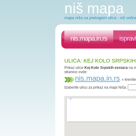
niš mapa
mapa niša sa pretragom ulica - niš onlin
nis.mapa.in.rs
isprav
ULICA: KEJ KOLO SRPSKIH
Prikaz ulice
Kej Kolo Srpskih sestara
na m
stranice ovde:
nis.mapa.in.rs
. « kreni
Izaberite ulicu za prikaz na mapi Niša: