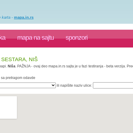
e karta
-
mapa.in.rs
ka
mapa na sajtu
sponzori
 SESTARA, NIŠ
api.
Niša
. PAŽNJA - ovaj deo mapa.in.rs sajta je u fazi testiranja - beta verzija.
te sa pretragom odavde
ili napišite naziv ulice: