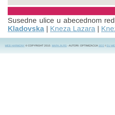
Susedne ulice u abecednom re
Kladovska
|
Kneza Lazara
|
Kne
WEB HARMONY
© COPYRIGHT 2010.
MAPA.IN.RS
- AUTORI: OPTIMIZACIJA
SEO
I
EU WE