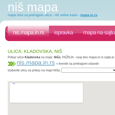
niš mapa
mapa niša sa pretragom ulica - niš online karta
-
mapa.in.rs
nis.mapa.in.rs
ispravka
mapa na sajtu
ULICA: KLADOVSKA, NIŠ
Prikaz ulice
Kladovska
na mapi.
Niša
. PAŽNJA - ovaj deo mapa.in.rs sajta je
nis.mapa.in.rs
. « krenite sa pretragom odavde
Izaberite ulicu za prikaz na mapi Niša: