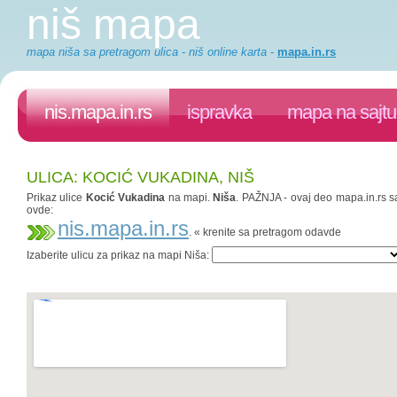
niš mapa
mapa niša sa pretragom ulica - niš online karta
-
mapa.in.rs
nis.mapa.in.rs
ispravka
mapa na sajtu
ULICA: KOCIĆ VUKADINA, NIŠ
Prikaz ulice
Kocić Vukadina
na mapi.
Niša
. PAŽNJA - ovaj deo mapa.in.rs sa
ovde:
nis.mapa.in.rs
. « krenite sa pretragom odavde
Izaberite ulicu za prikaz na mapi Niša: