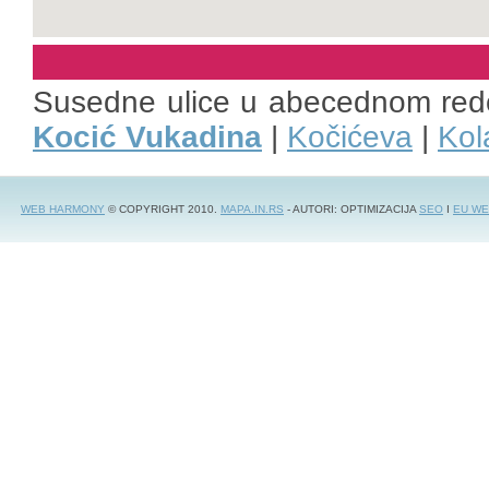
Susedne ulice u abecednom red
Kocić Vukadina
|
Kočićeva
|
Kol
WEB HARMONY
© COPYRIGHT 2010.
MAPA.IN.RS
- AUTORI: OPTIMIZACIJA
SEO
I
EU WE