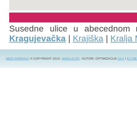
Susedne ulice u abecednom 
Kragujevačka
|
Krajiška
|
Kralja 
WEB HARMONY
© COPYRIGHT 2010.
MAPA.IN.RS
- AUTORI: OPTIMIZACIJA
SEO
I
EU WE