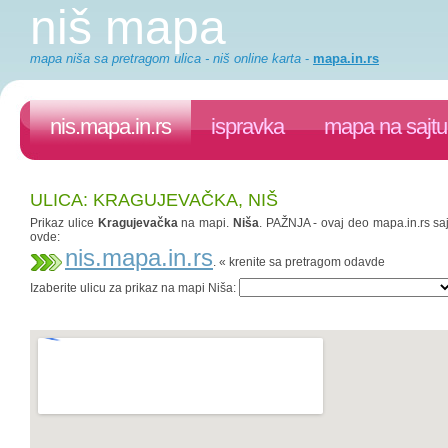
niš mapa
mapa niša sa pretragom ulica - niš online karta
-
mapa.in.rs
nis.mapa.in.rs
ispravka
mapa na sajtu
ULICA: KRAGUJEVAČKA, NIŠ
Prikaz ulice
Kragujevačka
na mapi.
Niša
. PAŽNJA - ovaj deo mapa.in.rs saj
ovde:
nis.mapa.in.rs
. « krenite sa pretragom odavde
Izaberite ulicu za prikaz na mapi Niša: