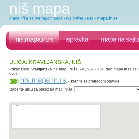
niš mapa
mapa niša sa pretragom ulica - niš online karta
-
mapa.in.rs
nis.mapa.in.rs
ispravka
mapa na sajtu
ULICA: KRAVLJANSKA, NIŠ
Prikaz ulice
Kravljanska
na mapi.
Niša
. PAŽNJA - ovaj deo mapa.in.rs sajt
ovde:
nis.mapa.in.rs
. « krenite sa pretragom odavde
Izaberite ulicu za prikaz na mapi Niša: