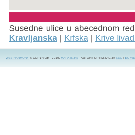
Susedne ulice u abecednom re
Kravljanska
|
Krfska
|
Krive liva
WEB HARMONY
© COPYRIGHT 2010.
MAPA.IN.RS
- AUTORI: OPTIMIZACIJA
SEO
I
EU WE