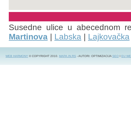
Susedne ulice u abecednom r
Martinova
|
Labska
|
Lajkovačka
WEB HARMONY
© COPYRIGHT 2010.
MAPA.IN.RS
- AUTORI: OPTIMIZACIJA
SEO
I
EU WE