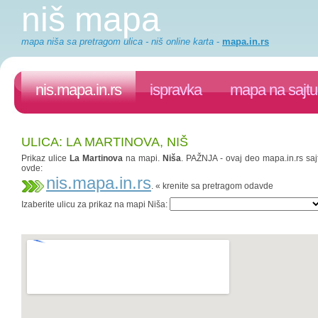
niš mapa
mapa niša sa pretragom ulica - niš online karta
-
mapa.in.rs
nis.mapa.in.rs
ispravka
mapa na sajtu
ULICA: LA MARTINOVA, NIŠ
Prikaz ulice
La Martinova
na mapi.
Niša
. PAŽNJA - ovaj deo mapa.in.rs sajt
ovde:
nis.mapa.in.rs
. « krenite sa pretragom odavde
Izaberite ulicu za prikaz na mapi Niša: