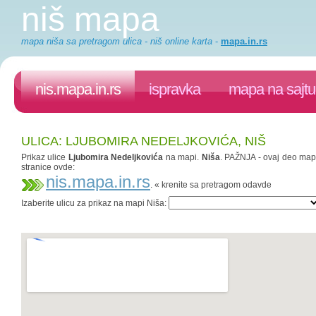
niš mapa
mapa niša sa pretragom ulica - niš online karta
-
mapa.in.rs
nis.mapa.in.rs
ispravka
mapa na sajtu
ULICA: LJUBOMIRA NEDELJKOVIĆA, NIŠ
Prikaz ulice
Ljubomira Nedeljkovića
na mapi.
Niša
. PAŽNJA - ovaj deo mapa.
stranice ovde:
nis.mapa.in.rs
. « krenite sa pretragom odavde
Izaberite ulicu za prikaz na mapi Niša: