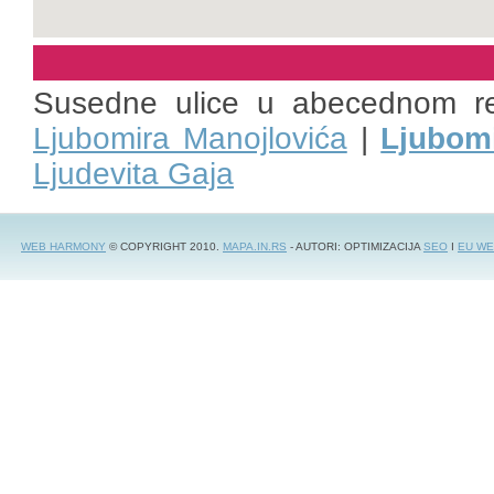
Susedne ulice u abecednom r
Ljubomira Manojlovića
|
Ljubomi
Ljudevita Gaja
WEB HARMONY
© COPYRIGHT 2010.
MAPA.IN.RS
- AUTORI: OPTIMIZACIJA
SEO
I
EU WE