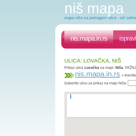
niš mapa
mapa niša sa pretragom ulica - niš onlin
nis.mapa.in.rs
isprav
ULICA: LOVAČKA, NIŠ
Prikaz ulice
Lovačka
na mapi.
Niša
. PAŽNJ
nis.mapa.in.rs
. « kreni
Izaberite ulicu za prikaz na mapi Niša: