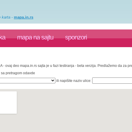
e karta
-
mapa.in.rs
ka
mapa na sajtu
sponzori
A - ovaj deo mapa.in.rs sajta je u fazi testiranja - beta verzija. Predlažemo da za p
te sa pretragom odavde
ili napišite naziv ulice: