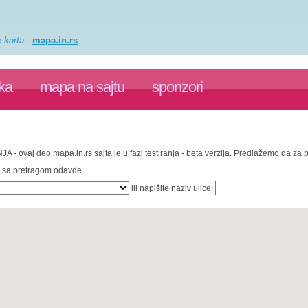
e karta
-
mapa.in.rs
ka
mapa na sajtu
sponzori
JA - ovaj deo mapa.in.rs sajta je u fazi testiranja - beta verzija. Predlažemo da za
te sa pretragom odavde
ili napišite naziv ulice: