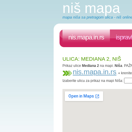
niš mapa
mapa niša sa pretragom ulica - niš onlin
nis.mapa.in.rs
isprav
ULICA: MEDIANA 2, NIŠ
Prikaz ulice
Mediana 2
na mapi.
Niša
. PAŽN
nis.mapa.in.rs
. « kreni
Izaberite ulicu za prikaz na mapi Niša: