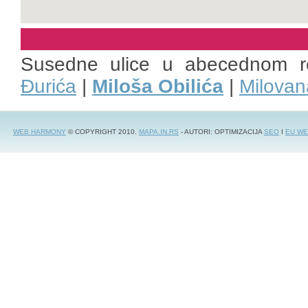
Susedne ulice u abecednom r
Đurića
|
Miloša Obilića
|
Milovan
WEB HARMONY
© COPYRIGHT 2010.
MAPA.IN.RS
- AUTORI: OPTIMIZACIJA
SEO
I
EU WE