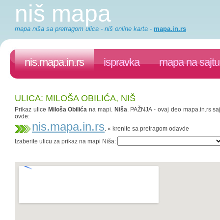
niš mapa
mapa niša sa pretragom ulica - niš online karta
-
mapa.in.rs
nis.mapa.in.rs
ispravka
mapa na sajtu
ULICA: MILOŠA OBILIĆA, NIŠ
Prikaz ulice
Miloša Obilića
na mapi.
Niša
. PAŽNJA - ovaj deo mapa.in.rs saj
ovde:
nis.mapa.in.rs
. « krenite sa pretragom odavde
Izaberite ulicu za prikaz na mapi Niša: