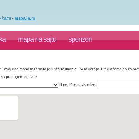
e karta
-
mapa.in.rs
ka
mapa na sajtu
sponzori
 - ovaj deo mapa.in.rs sajta je u fazi testiranja - beta verzija. Predlažemo da za p
te sa pretragom odavde
ili napišite naziv ulice: