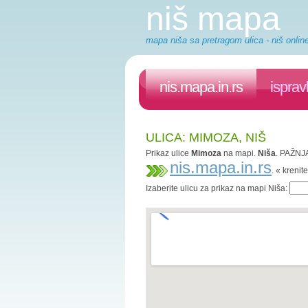
niš mapa
mapa niša sa pretragom ulica - niš onlin
nis.mapa.in.rs
isprav
ULICA: MIMOZA, NIŠ
Prikaz ulice
Mimoza
na mapi.
Niša
. PAŽNJA
nis.mapa.in.rs
. « kreni
Izaberite ulicu za prikaz na mapi Niša: