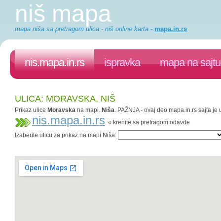
niš mapa
mapa niša sa pretragom ulica - niš online karta
-
mapa.in.rs
nis.mapa.in.rs
ispravka
mapa na sajtu
ULICA: MORAVSKA, NIŠ
Prikaz ulice
Moravska
na mapi.
Niša
. PAŽNJA - ovaj deo mapa.in.rs sajta je 
nis.mapa.in.rs
. « krenite sa pretragom odavde
Izaberite ulicu za prikaz na mapi Niša: