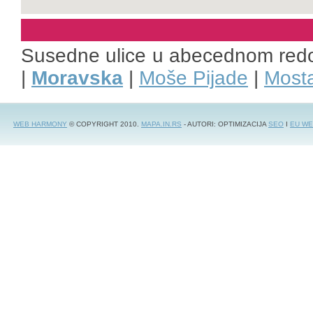
Susedne ulice u abecednom red
|
Moravska
|
Moše Pijade
|
Most
WEB HARMONY
© COPYRIGHT 2010.
MAPA.IN.RS
- AUTORI: OPTIMIZACIJA
SEO
I
EU WE