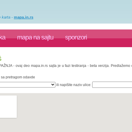
e karta
-
mapa.in.rs
ka
mapa na sajtu
sponzori
Š
 PAŽNJA - ovaj deo mapa.in.rs sajta je u fazi testiranja - beta verzija. Predlažem
te sa pretragom odavde
ili napišite naziv ulice: