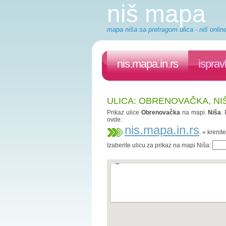
niš mapa
mapa niša sa pretragom ulica - niš onlin
nis.mapa.in.rs
isprav
ULICA: OBRENOVAČKA, NI
Prikaz ulice
Obrenovačka
na mapi.
Niša
.
ovde:
nis.mapa.in.rs
. « kreni
Izaberite ulicu za prikaz na mapi Niša: