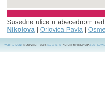
Susedne ulice u abecednom red
Nikolova
|
Orlovića Pavla
|
Osme
WEB HARMONY
© COPYRIGHT 2010.
MAPA.IN.RS
- AUTORI: OPTIMIZACIJA
SEO
I
EU WE