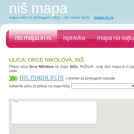
niš mapa
mapa niša sa pretragom ulica - niš online karta
-
mapa.in.rs
nis.mapa.in.rs
ispravka
mapa na sajtu
ULICA: ORCE NIKOLOVA, NIŠ
Prikaz ulice
Orce Nikolova
na mapi.
Niša
. PAŽNJA - ovaj deo mapa.in.rs saj
ovde:
nis.mapa.in.rs
. « krenite sa pretragom odavde
Izaberite ulicu za prikaz na mapi Niša: