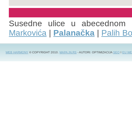
Susedne ulice u abecednom 
Markovića
|
Palanačka
|
Palih B
WEB HARMONY
© COPYRIGHT 2010.
MAPA.IN.RS
- AUTORI: OPTIMIZACIJA
SEO
I
EU WE