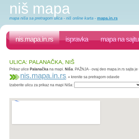
niš mapa
mapa niša sa pretragom ulica - niš online karta
-
mapa.in.rs
nis.mapa.in.rs
ispravka
mapa na sajtu
ULICA: PALANAČKA, NIŠ
Prikaz ulice
Palanačka
na mapi.
Niša
. PAŽNJA - ovaj deo mapa.in.rs sajta je 
nis.mapa.in.rs
. « krenite sa pretragom odavde
Izaberite ulicu za prikaz na mapi Niša: