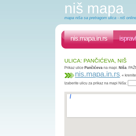
niš mapa
mapa niša sa pretragom ulica - niš onlin
nis.mapa.in.rs
isprav
ULICA: PANČIĆEVA, NIŠ
Prikaz ulice
Pančićeva
na mapi.
Niša
. PAŽ
nis.mapa.in.rs
. « kreni
Izaberite ulicu za prikaz na mapi Niša: