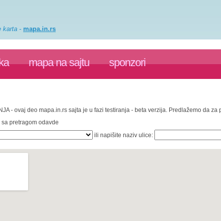
e karta
-
mapa.in.rs
ka
mapa na sajtu
sponzori
NJA - ovaj deo mapa.in.rs sajta je u fazi testiranja - beta verzija. Predlažemo da z
te sa pretragom odavde
ili napišite naziv ulice: