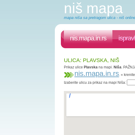
niš mapa
mapa niša sa pretragom ulica - niš onlin
nis.mapa.in.rs
isprav
ULICA: PLAVSKA, NIŠ
Prikaz ulice
Plavska
na mapi.
Niša
. PAŽNJA
nis.mapa.in.rs
. « kreni
Izaberite ulicu za prikaz na mapi Niša: