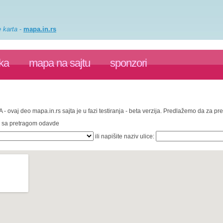
e karta
-
mapa.in.rs
ka
mapa na sajtu
sponzori
 - ovaj deo mapa.in.rs sajta je u fazi testiranja - beta verzija. Predlažemo da za p
te sa pretragom odavde
ili napišite naziv ulice: