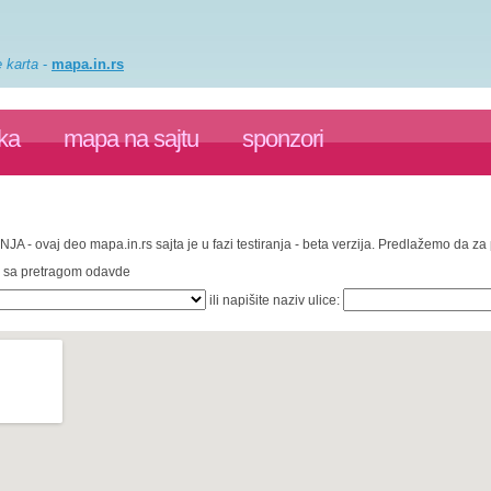
e karta
-
mapa.in.rs
ka
mapa na sajtu
sponzori
NJA - ovaj deo mapa.in.rs sajta je u fazi testiranja - beta verzija. Predlažemo da z
te sa pretragom odavde
ili napišite naziv ulice: