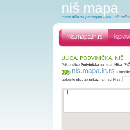
niš mapa
mapa niša sa pretragom ulica - niš onlin
nis.mapa.in.rs
isprav
ULICA: PODVINIČKA, NIŠ
Prikaz ulice
Podvinička
na mapi.
Niša
. PAŽ
nis.mapa.in.rs
. « kreni
Izaberite ulicu za prikaz na mapi Niša: