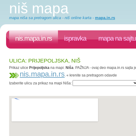
niš mapa
mapa niša sa pretragom ulica - niš online karta
-
mapa.in.rs
nis.mapa.in.rs
ispravka
mapa na sajtu
ULICA: PRIJEPOLJSKA, NIŠ
Prikaz ulice
Prijepoljska
na mapi.
Niša
. PAŽNJA - ovaj deo mapa.in.rs sajta j
nis.mapa.in.rs
. « krenite sa pretragom odavde
Izaberite ulicu za prikaz na mapi Niša: