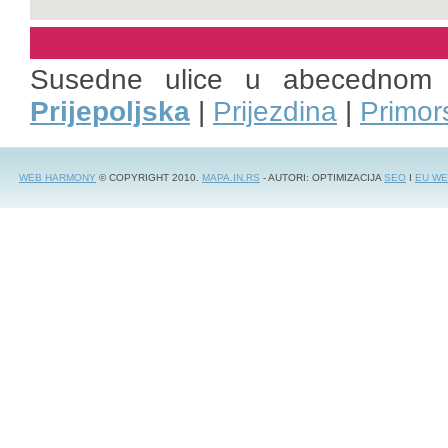
Susedne ulice u abecednom
Prijepoljska
|
Prijezdina
|
Primor
WEB HARMONY
© COPYRIGHT 2010.
MAPA.IN.RS
- AUTORI: OPTIMIZACIJA
SEO
I
EU WE