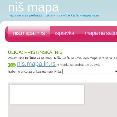
niš mapa
mapa niša sa pretragom ulica - niš online karta
-
mapa.in.rs
nis.mapa.in.rs
ispravka
mapa na sajtu
ULICA: PRIŠTINSKA, NIŠ
Prikaz ulice
Prištinska
na mapi.
Niša
. PAŽNJA - ovaj deo mapa.in.rs sajta je 
nis.mapa.in.rs
. « krenite sa pretragom odavde
Izaberite ulicu za prikaz na mapi Niša: