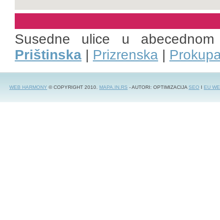
Susedne ulice u abecednom
Prištinska
|
Prizrenska
|
Prokup
WEB HARMONY
© COPYRIGHT 2010.
MAPA.IN.RS
- AUTORI: OPTIMIZACIJA
SEO
I
EU WE