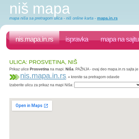
niš mapa
mapa niša sa pretragom ulica - niš online karta
-
mapa.in.rs
nis.mapa.in.rs
ispravka
mapa na sajtu
ULICA: PROSVETINA, NIŠ
Prikaz ulice
Prosvetina
na mapi.
Niša
. PAŽNJA - ovaj deo mapa.in.rs sajta je
nis.mapa.in.rs
. « krenite sa pretragom odavde
Izaberite ulicu za prikaz na mapi Niša: