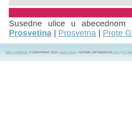
Susedne ulice u abecednom 
Prosvetina
|
Prosvetna
|
Prote G
WEB HARMONY
© COPYRIGHT 2010.
MAPA.IN.RS
- AUTORI: OPTIMIZACIJA
SEO
I
EU WE