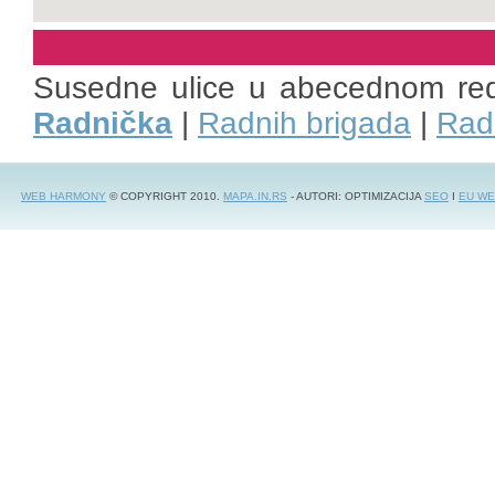
Susedne ulice u abecednom re
Radnička
|
Radnih brigada
|
Rad
WEB HARMONY
© COPYRIGHT 2010.
MAPA.IN.RS
- AUTORI: OPTIMIZACIJA
SEO
I
EU WE