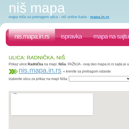
niš mapa
mapa niša sa pretragom ulica - niš online karta
-
mapa.in.rs
nis.mapa.in.rs
ispravka
mapa na sajtu
ULICA: RADNIČKA, NIŠ
Prikaz ulice
Radnička
na mapi.
Niša
. PAŽNJA - ovaj deo mapa.in.rs sajta je u
nis.mapa.in.rs
. « krenite sa pretragom odavde
Izaberite ulicu za prikaz na mapi Niša: