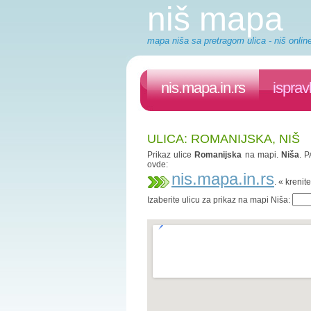
niš mapa
mapa niša sa pretragom ulica - niš onlin
nis.mapa.in.rs
isprav
ULICA: ROMANIJSKA, NIŠ
Prikaz ulice
Romanijska
na mapi.
Niša
. P
ovde:
nis.mapa.in.rs
. « kreni
Izaberite ulicu za prikaz na mapi Niša: