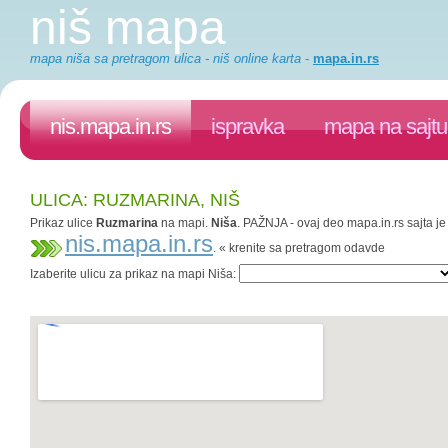
niš mapa
mapa niša sa pretragom ulica - niš online karta
-
mapa.in.rs
nis.mapa.in.rs
ispravka
mapa na sajtu
ULICA: RUZMARINA, NIŠ
Prikaz ulice
Ruzmarina
na mapi.
Niša
. PAŽNJA - ovaj deo mapa.in.rs sajta je
nis.mapa.in.rs
. « krenite sa pretragom odavde
Izaberite ulicu za prikaz na mapi Niša: