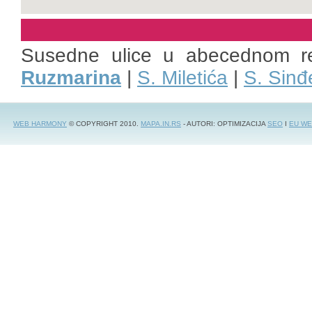
Susedne ulice u abecednom r
Ruzmarina
|
S. Miletića
|
S. Sinđ
WEB HARMONY
© COPYRIGHT 2010.
MAPA.IN.RS
- AUTORI: OPTIMIZACIJA
SEO
I
EU WE