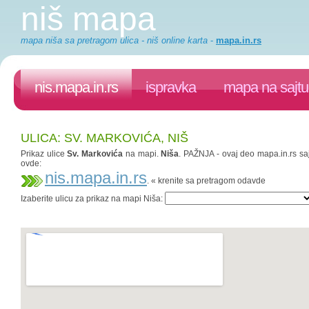
niš mapa
mapa niša sa pretragom ulica - niš online karta
-
mapa.in.rs
nis.mapa.in.rs
ispravka
mapa na sajtu
ULICA: SV. MARKOVIĆA, NIŠ
Prikaz ulice
Sv. Markovića
na mapi.
Niša
. PAŽNJA - ovaj deo mapa.in.rs saj
ovde:
nis.mapa.in.rs
. « krenite sa pretragom odavde
Izaberite ulicu za prikaz na mapi Niša: