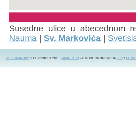
Susedne ulice u abecednom r
Nauma
|
Sv. Markovića
|
Svetisl
WEB HARMONY
© COPYRIGHT 2010.
MAPA.IN.RS
- AUTORI: OPTIMIZACIJA
SEO
I
EU WE