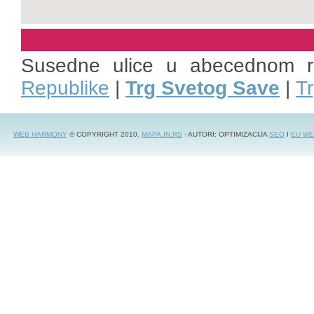
Susedne ulice u abecednom 
Republike
|
Trg Svetog Save
|
Tr
WEB HARMONY
© COPYRIGHT 2010.
MAPA.IN.RS
- AUTORI: OPTIMIZACIJA
SEO
I
EU WE