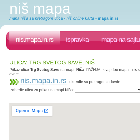
niš mapa
mapa niša sa pretragom ulica - niš online karta
-
mapa.in.rs
nis.mapa.in.rs
ispravka
mapa na sajtu
ULICA: TRG SVETOG SAVE, NIŠ
Prikaz ulice
Trg Svetog Save
na mapi.
Niša
. PAŽNJA - ovaj deo mapa.in.rs sa
ovde:
nis.mapa.in.rs
. « krenite sa pretragom odavde
Izaberite ulicu za prikaz na mapi Niša: