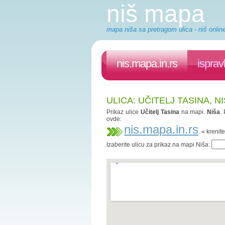
niš mapa
mapa niša sa pretragom ulica - niš onlin
nis.mapa.in.rs
isprav
ULICA: UČITELJ TASINA, NI
Prikaz ulice
Učitelj Tasina
na mapi.
Niša
.
ovde:
nis.mapa.in.rs
. « kreni
Izaberite ulicu za prikaz na mapi Niša: