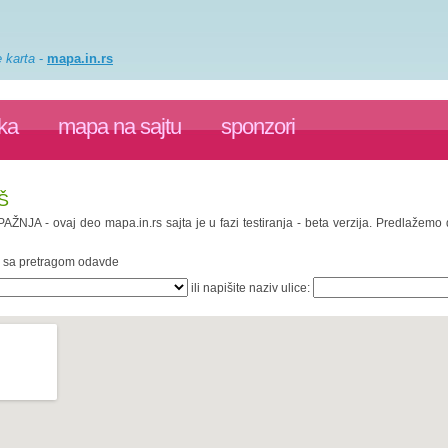
e karta
-
mapa.in.rs
ka
mapa na sajtu
sponzori
Š
 PAŽNJA - ovaj deo mapa.in.rs sajta je u fazi testiranja - beta verzija. Predlažem
te sa pretragom odavde
ili napišite naziv ulice: