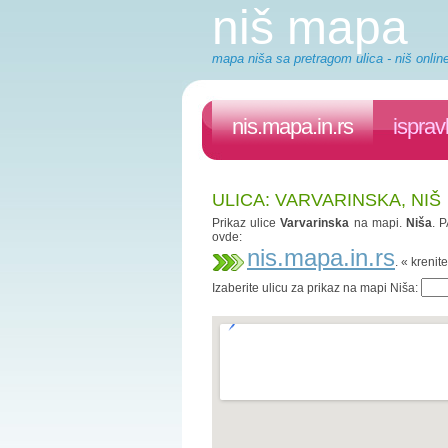
niš mapa
mapa niša sa pretragom ulica - niš onlin
nis.mapa.in.rs
isprav
ULICA: VARVARINSKA, NIŠ
Prikaz ulice
Varvarinska
na mapi.
Niša
. 
ovde:
nis.mapa.in.rs
. « kreni
Izaberite ulicu za prikaz na mapi Niša: