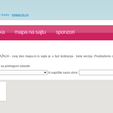
e karta
-
mapa.in.rs
ka
mapa na sajtu
sponzori
PAŽNJA - ovaj deo mapa.in.rs sajta je u fazi testiranja - beta verzija. Predlažemo
te sa pretragom odavde
ili napišite naziv ulice: