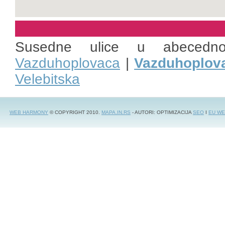
Susedne ulice u abecedn
Vazduhoplovaca
|
Vazduhoplova
Velebitska
WEB HARMONY
© COPYRIGHT 2010.
MAPA.IN.RS
- AUTORI: OPTIMIZACIJA
SEO
I
EU WE