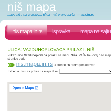
niš mapa
mapa niša sa pretragom ulica - niš online karta
-
mapa.in.rs
nis.mapa.in.rs
ispravka
mapa na sajtu
ULICA: VAZDUHOPLOVACA PRILAZ I, NIŠ
Prikaz ulice
Vazduhoplovaca prilaz I
na mapi.
Niša
. PAŽNJA - ovaj deo mapa.
stranice ovde:
nis.mapa.in.rs
. « krenite sa pretragom odavde
Izaberite ulicu za prikaz na mapi Niša: