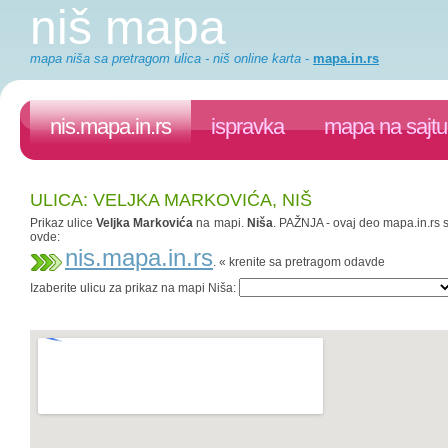
niš mapa
mapa niša sa pretragom ulica - niš online karta
-
mapa.in.rs
nis.mapa.in.rs
ispravka
mapa na sajtu
ULICA: VELJKA MARKOVIĆA, NIŠ
Prikaz ulice
Veljka Markovića
na mapi.
Niša
. PAŽNJA - ovaj deo mapa.in.rs s
ovde:
nis.mapa.in.rs
. « krenite sa pretragom odavde
Izaberite ulicu za prikaz na mapi Niša: