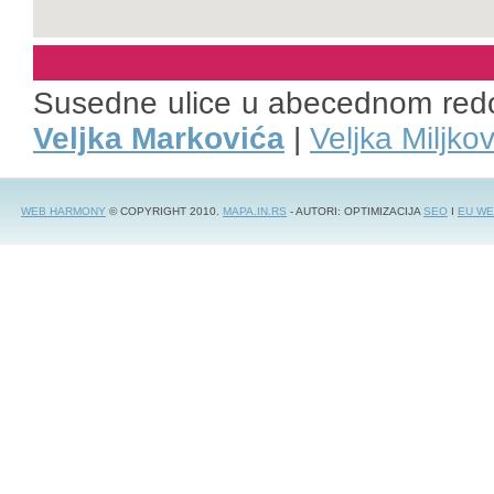
Susedne ulice u abecednom red
Veljka Markovića
|
Veljka Miljko
WEB HARMONY
© COPYRIGHT 2010.
MAPA.IN.RS
- AUTORI: OPTIMIZACIJA
SEO
I
EU WE