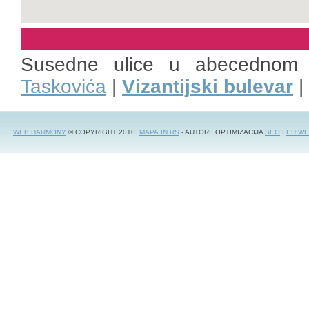
Susedne ulice u abecednom 
Taskovića
|
Vizantijski bulevar
|
WEB HARMONY
© COPYRIGHT 2010.
MAPA.IN.RS
- AUTORI: OPTIMIZACIJA
SEO
I
EU WE