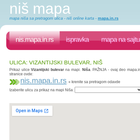
niš mapa
mapa niša sa pretragom ulica - niš online karta
-
mapa.in.rs
nis.mapa.in.rs
ispravka
mapa na sajtu
ULICA: VIZANTIJSKI BULEVAR, NIŠ
Prikaz ulice
Vizantijski bulevar
na mapi.
Niša
. PAŽNJA - ovaj deo mapa.in.
stranice ovde:
nis.mapa.in.rs
. « krenite sa pretragom odavde
Izaberite ulicu za prikaz na mapi Niša: