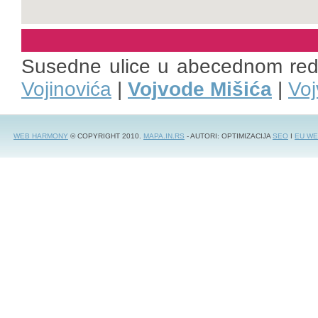
Susedne ulice u abecednom re
Vojinovića
|
Vojvode Mišića
|
Voj
WEB HARMONY
© COPYRIGHT 2010.
MAPA.IN.RS
- AUTORI: OPTIMIZACIJA
SEO
I
EU WE