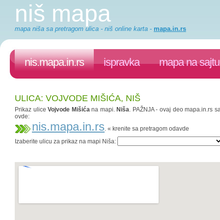
niš mapa
mapa niša sa pretragom ulica - niš online karta
-
mapa.in.rs
nis.mapa.in.rs
ispravka
mapa na sajtu
ULICA: VOJVODE MIŠIĆA, NIŠ
Prikaz ulice
Vojvode Mišića
na mapi.
Niša
. PAŽNJA - ovaj deo mapa.in.rs saj
ovde:
nis.mapa.in.rs
. « krenite sa pretragom odavde
Izaberite ulicu za prikaz na mapi Niša: