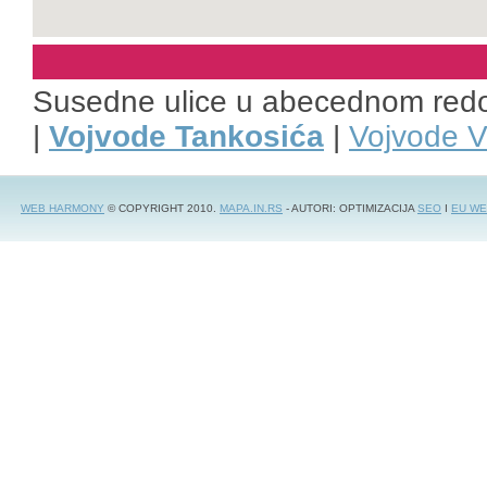
Susedne ulice u abecednom red
|
Vojvode Tankosića
|
Vojvode 
WEB HARMONY
© COPYRIGHT 2010.
MAPA.IN.RS
- AUTORI: OPTIMIZACIJA
SEO
I
EU WE