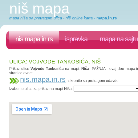
niš mapa
mapa niša sa pretragom ulica - niš online karta
-
mapa.in.rs
nis.mapa.in.rs
ispravka
mapa na sajtu
ULICA: VOJVODE TANKOSIĆA, NIŠ
Prikaz ulice
Vojvode Tankosića
na mapi.
Niša
. PAŽNJA - ovaj deo mapa.in.
stranice ovde:
nis.mapa.in.rs
. « krenite sa pretragom odavde
Izaberite ulicu za prikaz na mapi Niša: