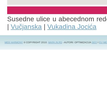
Susedne ulice u abecednom red
|
Vučjanska
|
Vukadina Jocića
WEB HARMONY
© COPYRIGHT 2010.
MAPA.IN.RS
- AUTORI: OPTIMIZACIJA
SEO
I
EU WE