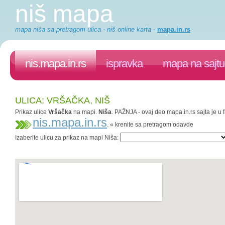
niš mapa
mapa niša sa pretragom ulica - niš online karta
-
mapa.in.rs
nis.mapa.in.rs
ispravka
mapa na sajtu
ULICA: VRŠAČKA, NIŠ
Prikaz ulice
Vršačka
na mapi.
Niša
. PAŽNJA - ovaj deo mapa.in.rs sajta je u 
nis.mapa.in.rs
. « krenite sa pretragom odavde
Izaberite ulicu za prikaz na mapi Niša: