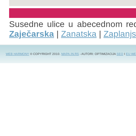
Susedne ulice u abecednom re
Zaječarska
|
Zanatska
|
Zaplanj
WEB HARMONY
© COPYRIGHT 2010.
MAPA.IN.RS
- AUTORI: OPTIMIZACIJA
SEO
I
EU WE