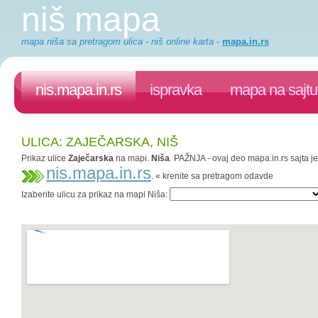
niš mapa
mapa niša sa pretragom ulica - niš online karta
-
mapa.in.rs
nis.mapa.in.rs
ispravka
mapa na sajtu
ULICA: ZAJEČARSKA, NIŠ
Prikaz ulice
Zaječarska
na mapi.
Niša
. PAŽNJA - ovaj deo mapa.in.rs sajta je
nis.mapa.in.rs
. « krenite sa pretragom odavde
Izaberite ulicu za prikaz na mapi Niša: