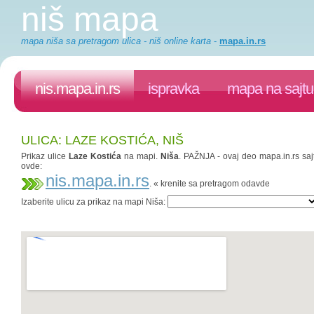
niš mapa
mapa niša sa pretragom ulica - niš online karta
-
mapa.in.rs
nis.mapa.in.rs
ispravka
mapa na sajtu
ULICA: LAZE KOSTIĆA, NIŠ
Prikaz ulice
Laze Kostića
na mapi.
Niša
. PAŽNJA - ovaj deo mapa.in.rs sajt
ovde:
nis.mapa.in.rs
. « krenite sa pretragom odavde
Izaberite ulicu za prikaz na mapi Niša: