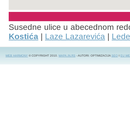
Susedne ulice u abecednom red
Kostića
|
Laze Lazarevića
|
Lede
WEB HARMONY
© COPYRIGHT 2010.
MAPA.IN.RS
- AUTORI: OPTIMIZACIJA
SEO
I
EU WE