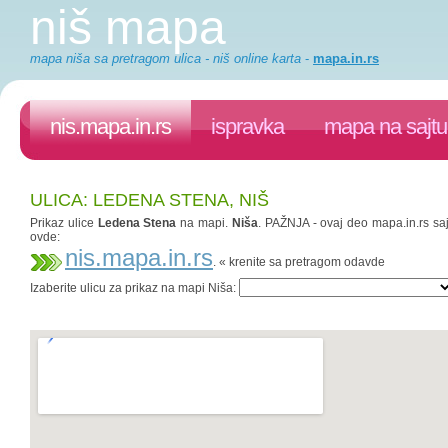
niš mapa
mapa niša sa pretragom ulica - niš online karta
-
mapa.in.rs
nis.mapa.in.rs
ispravka
mapa na sajtu
ULICA: LEDENA STENA, NIŠ
Prikaz ulice
Ledena Stena
na mapi.
Niša
. PAŽNJA - ovaj deo mapa.in.rs saj
ovde:
nis.mapa.in.rs
. « krenite sa pretragom odavde
Izaberite ulicu za prikaz na mapi Niša: