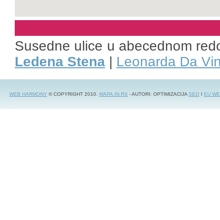
Susedne ulice u abecednom red
Ledena Stena
|
Leonarda Da Vin
WEB HARMONY
© COPYRIGHT 2010.
MAPA.IN.RS
- AUTORI: OPTIMIZACIJA
SEO
I
EU WE